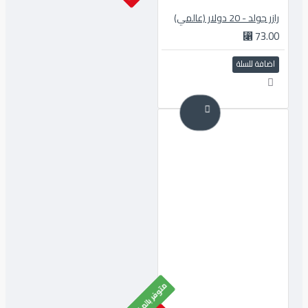
رازر جولد - 20 دولار (عالمي)
73.00 ⃁
اضافة للسلة
متوفر بالمخزون