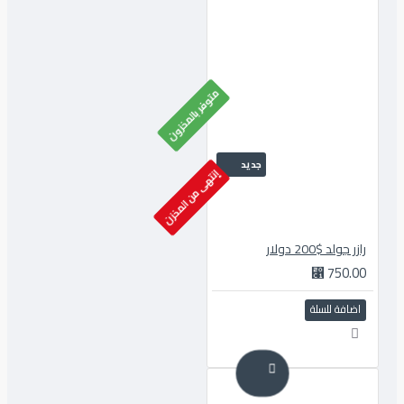
متوفر بالمخزون
جديد
إنتهى من المخزن
رازر جولد $200 دولار
750.00 ⃁
اضافة للسلة