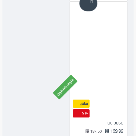
متوفر بالمخزون
ساخن
-9 %
3850 UC
169.99 ⃁
187.50 ⃁