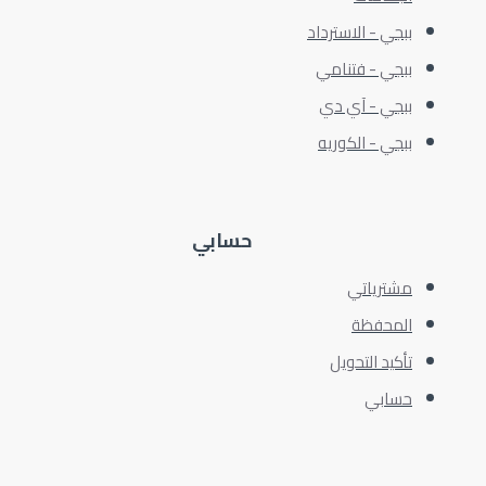
ببجي - الاسترداد
ببجي - فتنامي
ببجي - آي دي
ببجي - الكوريه
حسابي
مشترياتي
المحفظة
تأكيد التحويل
حسابي