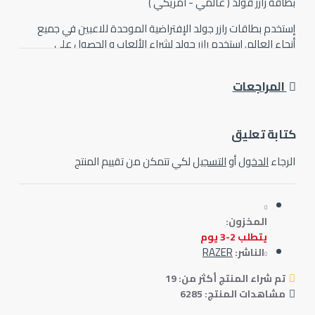
اقة رازر قولد ( عالمي - امريكي )
تخدم بطاقات رازر جولد الإفتراضية الموحدة للاعبين في جميع
حاء العالم. إستخدم رازر جولد لشراء اﻷلعاب و الحصول علي
مكافأت و عروض اﻷلعاب الحصرية.
المراجعات
ابة تعليق
رجاء
الدخول
أو
التسجيل
لكي تتمكن من تقييم المنتج
المخزون:
يتطلب 2-3 يوم
RAZER
الناشر:
تم شراء المنتج أكثر من: 19
مشاهدات المنتج: 6285