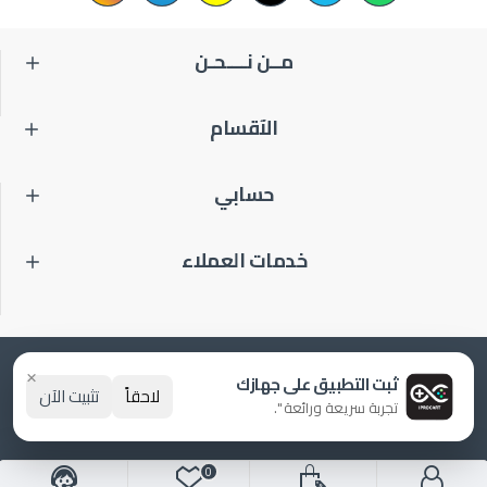
مــن نــــحـن
الآقسام
حسابي
خدمات العملاء
الحقوق لـ برو كارت© 2021 بـ♥️ من ESHOPS
×
ثبت التطبيق على جهازك
لاحقاً
تثبيت الآن
تجربة سريعة ورائعة ".
0