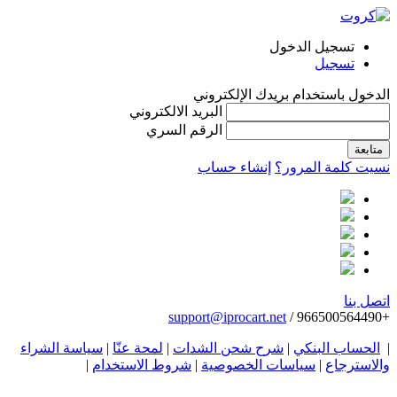
تسجيل الدخول
تسجيل
الدخول باستخدام بريدك الإلكتروني
البريد الالكتروني
الرقم السري
نسيت كلمة المرور؟
إنشاء حساب
اتصل بنا
support@iprocart.net
+966500564490 /
|
الحساب البنكي
|
شرح شحن الشدات
|
لمحة عنّا
|
سياسة الشراء
والاسترجاع
|
سياسات الخصوصية
|
شروط الاستخدام
|