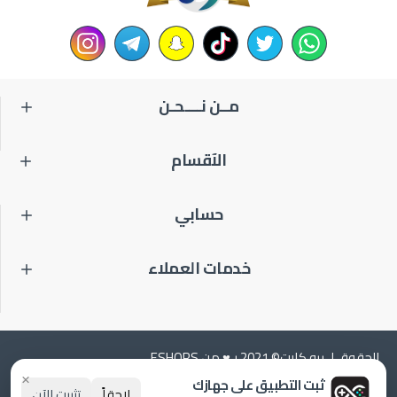
مــن نــــحـن
الآقسام
حسابي
خدمات العملاء
الحقوق لـ برو كارت© 2021 بـ♥️ من ESHOPS
×
ثبت التطبيق على جهازك
لاحقاً
تثبيت الآن