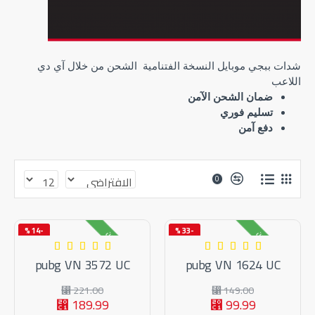
شدات ببجي موبايل النسخة الفتنامية الشحن من خلال آي دي
اللاعب
ضمان الشحن الآمن
تسليم فوري
دفع آمن
0
-14 %
-33 %
متوفر بالمخزون
متوفر بالمخزون
pubg VN 3572 UC
pubg VN 1624 UC
221.00 ⃁
149.00 ⃁
189.99 ⃁
99.99 ⃁