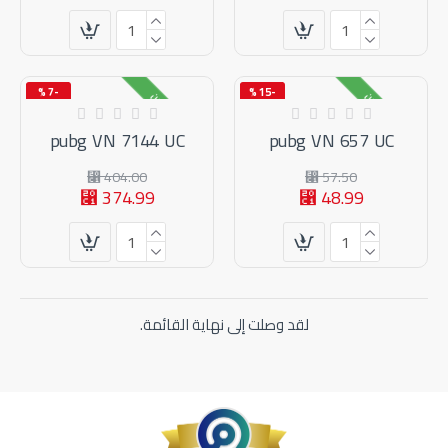
-7 %
-15 %
متوفر بالمخزون
متوفر بالمخزون
جديد
pubg VN 7144 UC
pubg VN 657 UC
404.00 ⃁
57.50 ⃁
374.99 ⃁
48.99 ⃁
لقد وصلت إلى نهاية القائمة.