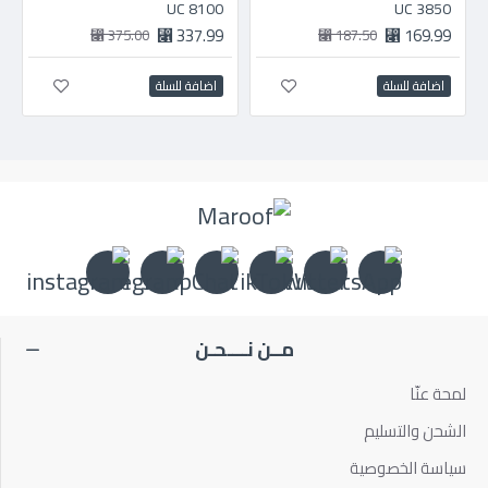
8100 UC
3850 UC
337.99 ⃁
169.99 ⃁
375.00 ⃁
187.50 ⃁
اضافة للسلة
اضافة للسلة
مــن نــــحـن
لمحة عنّا
الشحن والتسليم
سياسة الخصوصية