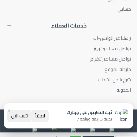
حسابي
خدمات العملاء
راسلنا عبر الواتس-اب
تواصل معنا عبر تويتر
تواصل معنا عبر تلقرام
خارطة الموقع
شرح شحن الشدات
المدونة
×
ثبت التطبيق على جهازك
لاحقاً
تثبيت الآن
الحقوق لـ برو كارت© 2021 بـ♥️ من ESHOPS
تجربة سريعة ورائعة ".