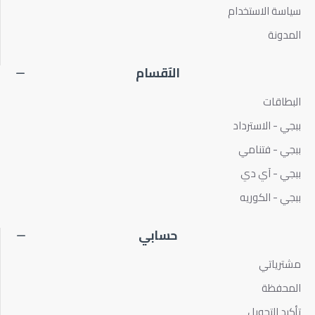
سياسة الاستخدام
المدونة
الآقسام
البطاقات
ببجي - الاسترداد
ببجي - فتنامي
ببجي - آي دي
ببجي - الكوريه
حسابي
مشترياتي
المحفظة
تأكيد التحويل