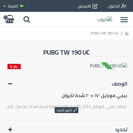
الدخول
التسجيل
العربية
0
PUBG TW 190 UC
PUBG TW 190 UC
-24 %
متوفر بالمخزون
جديد
الوصف
ببجي موبايل ١٧٠ + ٢٠ شدة تايوان
عملات ببجي موبايل داخل اللعبة والمعروفة باسم شدات يو سي. قم بشراء 
ببجي موبايل الأصلية متاحة الآن على جهازك! أنشئ شخصيتك وانضم إلى الم
تحديد