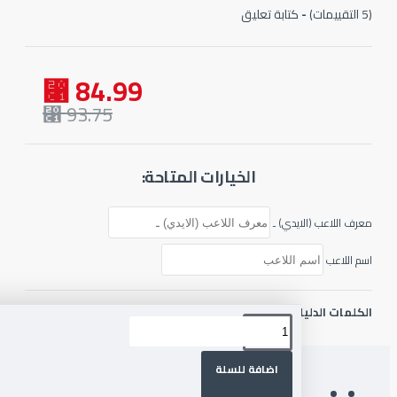
-
كتابة تعليق
84.99 ⃁
93.75 ⃁
الخيارات المتاحة:
ف اللاعب (الايدي) ـ
 اللاعب
لمات الدليليلة :
ببجي موبايل
شدات ببجي
استرداد
اضافة للسلة