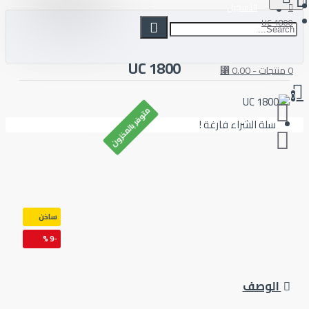
التسجيل
18
1800 UC
متوفر بالمخزون
سلة الشراء فارغة !
ساخن
-9 %
الوصف