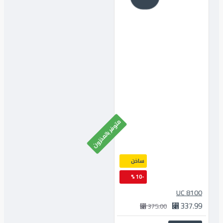
متوفر بالمخزون
ساخن
-10 %
8100 UC
337.99 ⃁
375.00 ⃁