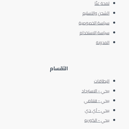
لمحة عنّا
الشحن والتسليم
سياسة الخصوصية
سياسة الاستخدام
المدونة
الآقسام
البطاقات
ببجي - الاسترداد
ببجي - فتنامي
ببجي - آي دي
ببجي - الكوريه