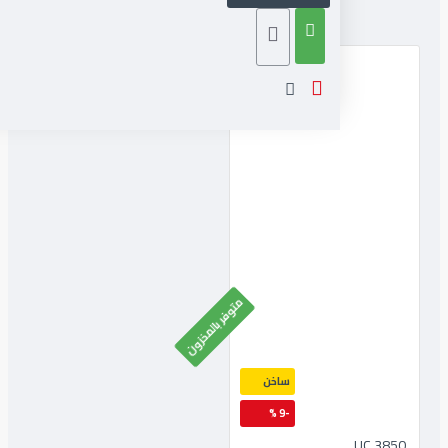
متوفر بالمخزون
ساخن
-9 %
3850 UC