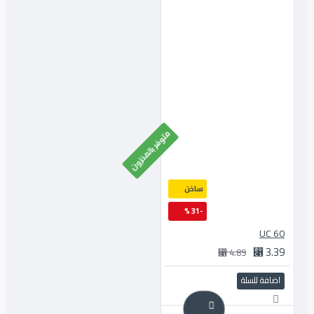
متوفر بالمخزون
ساخن
-31 %
60 UC
3.39 ⃁
4.89 ⃁
اضافة للسلة