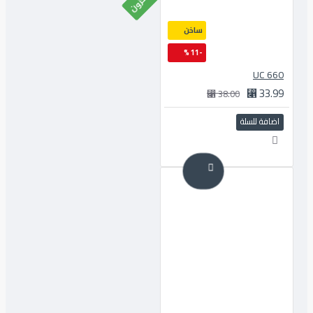
ساخن
-11 %
660 UC
33.99 ⃁
38.00 ⃁
اضافة للسلة