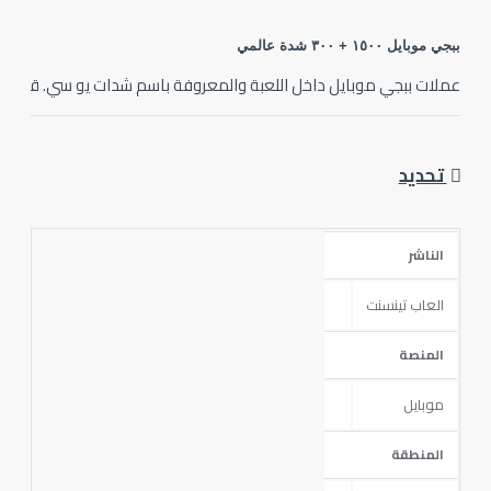
وبايل ١٥٠٠ + ٣٠٠ شدة عالمي
لات ببجي موبايل داخل اللعبة والمعروفة باسم شدات يو سي. قم بشراء الصنا
جي موبايل الأصلية متاحة الآن على جهازك! أنشئ شخصيتك وانضم إلى المعركة 
تحديد
الناشر
العاب تينسنت
المنصة
موبايل
المنطقة