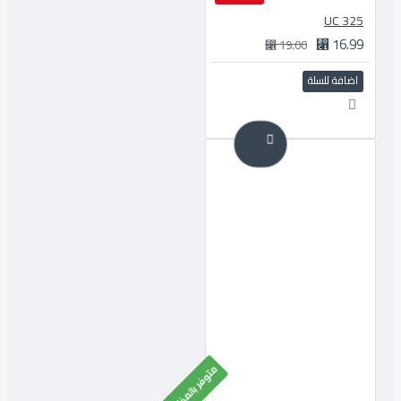
325 UC
16.99 ⃁
19.00 ⃁
اضافة للسلة
متوفر بالمخزون