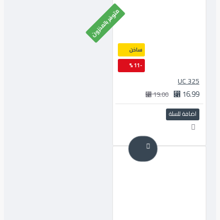
متوفر بالمخزون
ساخن
-11 %
325 UC
16.99 ⃁
19.00 ⃁
اضافة للسلة