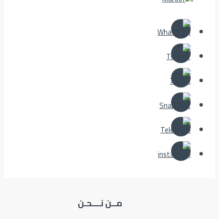
مــن نــــحـن