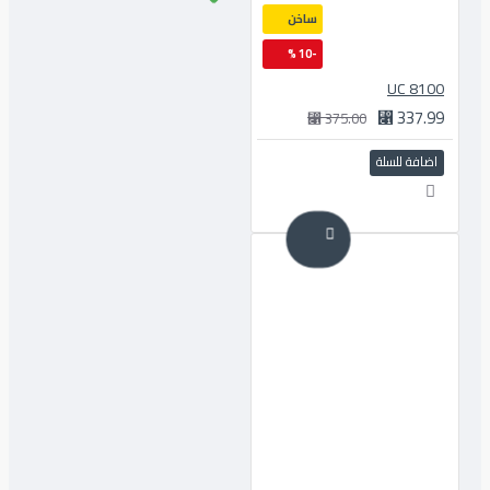
ساخن
-10 %
8100 UC
337.99 ⃁
375.00 ⃁
اضافة للسلة