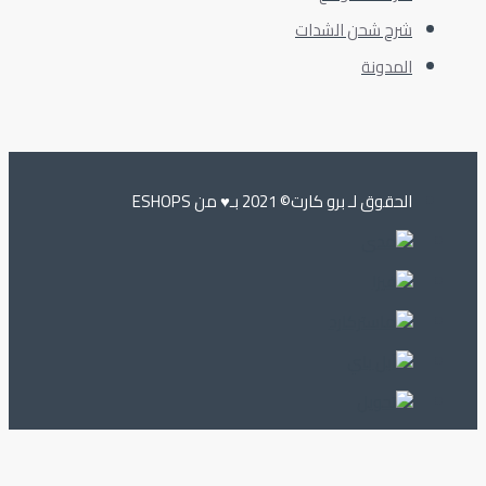
شرح شحن الشدات
المدونة
الحقوق لـ برو كارت© 2021 بـ♥️ من ESHOPS