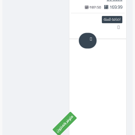
169.99 ⃁
187.50 ⃁
اضافة للسلة
متوفر بالمخزون