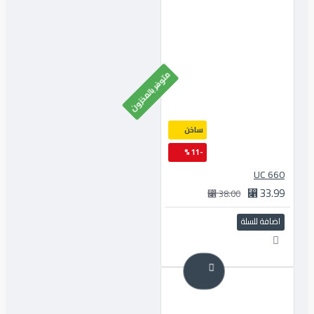
متوفر بالمخزون
ساخن
-11 %
660 UC
33.99 ⃁
38.00 ⃁
اضافة للسلة