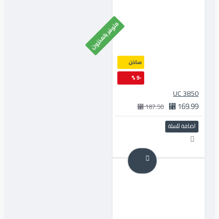
متوفر بالمخزون
ساخن
-9 %
3850 UC
169.99 ⃁
187.50 ⃁
اضافة للسلة