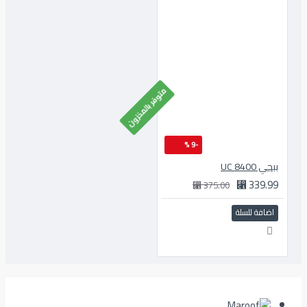
متوفر بالمخزون
-9 %
ببجي 8400 UC
339.99 ⃁
375.00 ⃁
اضافة للسلة