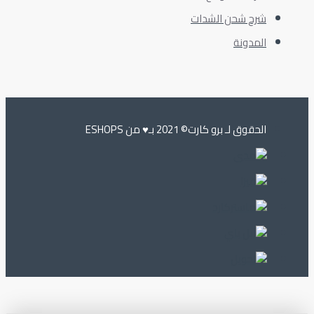
شرح شحن الشدات
المدونة
الحقوق لـ برو كارت© 2021 بـ♥️ من ESHOPS