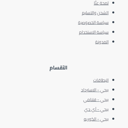
لمحة عنّا
الشحن والتسليم
سياسة الخصوصية
سياسة الاستخدام
المدونة
الآقسام
البطاقات
ببجي - الاسترداد
ببجي - فتنامي
ببجي - آي دي
ببجي - الكوريه