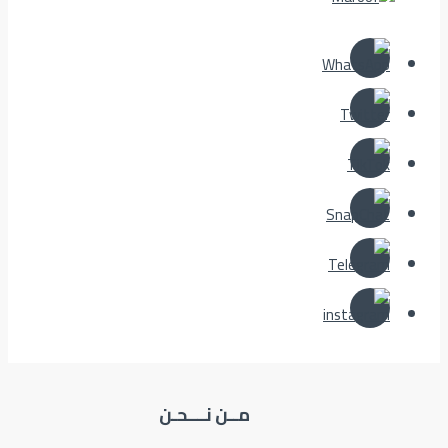
مــن نــــحـن