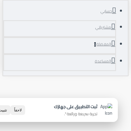
حسابي
مشترياتي
المفضلة
0
المساعدة
×
ثبت التطبيق على جهازك
لاحقاً
تثبيت الآن
تجربة سريعة ورائعة ".