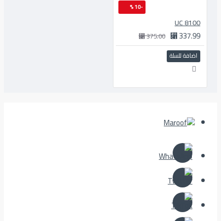
-10 %
8100 UC
337.99 ⃁
375.00 ⃁
اضافة للسلة