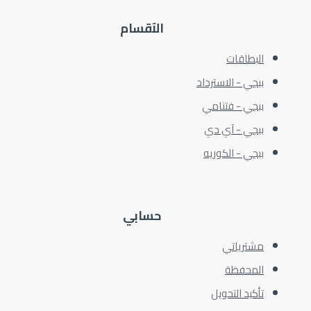
الآقسام
البطاقات
ببجي - الاسترداد
ببجي - فتنامي
ببجي - آي دي
ببجي - الكوريه
حسابي
مشترياتي
المحفظة
تأكيد التحويل