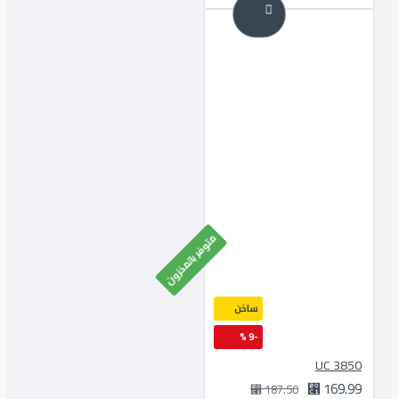
متوفر بالمخزون
ساخن
-9 %
3850 UC
169.99 ⃁
187.50 ⃁