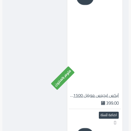
متوفر بالمخزون
آبكس ليچينس موبايل 11500 قولد
399.00 ⃁
اضافة للسلة