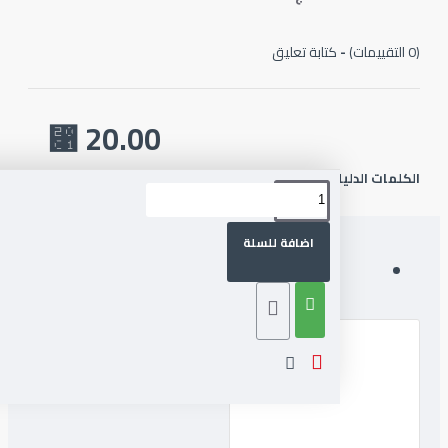
-
كتابة تعليق
20.00 ⃁
لمات الدليليلة :
بطاقة-إعادة-شحن-سوا-٢٠-ريال
اضافة للسلة