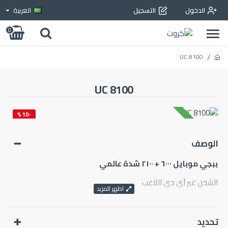
الدخول
التسجيل
العربية
0
8100 UC
8100 UC
-10 %
متوفر بالمخزون
ساخن
الوصف
‏ببجي موبايل ٦٠٠٠ + ٢١٠٠ شدة عالمي
الشحن عير آي دي اللاعب
عملات ببجي موبايل داخل اللعبة والمعروفة باسم شدات يو سي.
استبدل ٨١٠٠ وقم بشراء الصناديق داخل اللعبة لفتح مظلات الأسلحة
تحديد
والملابس والمظلات وغيرها الكثير.