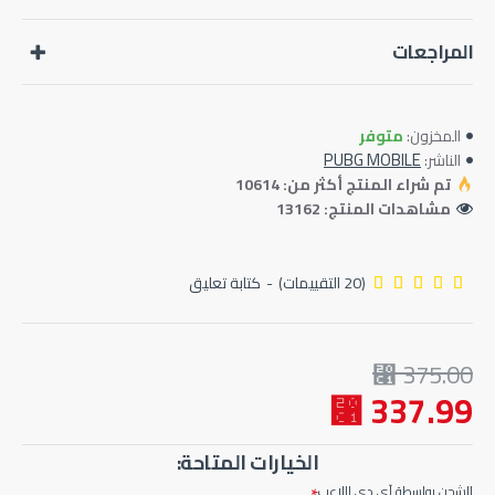
ببجي موبايل الأصلية متاحة الآن على جهازك! أنشئ شخصيتك وانضم
المراجعات
إلى المعركة المجانية للجميع عبر الإنترنت مع فريقك أو بمفردك في
ساحة المعركة.
متوفر
المخزون:
PUBG MOBILE
الناشر:
تم شراء المنتج أكثر من: 10614
مشاهدات المنتج: 13162
(20 التقييمات)
-
كتابة تعليق
375.00 ⃁
337.99 ⃁
الخيارات المتاحة:
الشحن بواسطة آي دي اللاعب