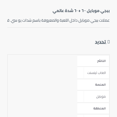
 موبايل ٦٠٠ + ٦٠ شدة عالمي
لات ببجي موبايل داخل اللعبة والمعروفة باسم شدات يو سي. قم بشراء الصنا
جي موبايل الأصلية متاحة الآن على جهازك! أنشئ شخصيتك وانضم إلى المعركة 
تحديد
الناشر
العاب تينسنت
المنصة
موبايل
المنطقة