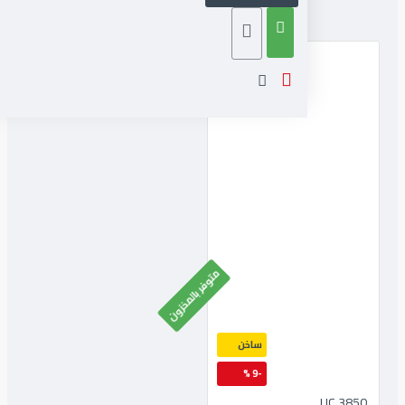
متوفر بالمخزون
ساخن
-9 %
3850 UC