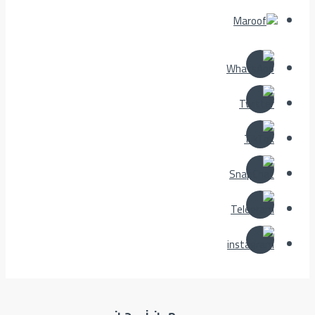
مــن نــــحـن