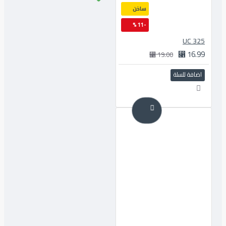
ساخن
-11 %
325 UC
16.99 ⃁
19.00 ⃁
اضافة للسلة