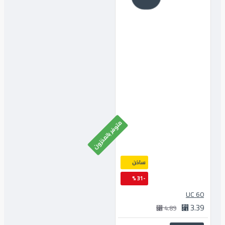
متوفر بالمخزون
ساخن
-31 %
60 UC
3.39 ⃁
4.89 ⃁