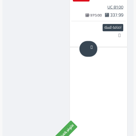
8100 UC
337.99 ⃁
375.00 ⃁
اضافة للسلة
متوفر بالمخزون