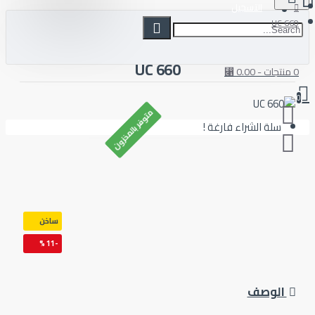
التسجيل
6
660 UC
متوفر بالمخزون
سلة الشراء فارغة !
ساخن
-11 %
الوصف