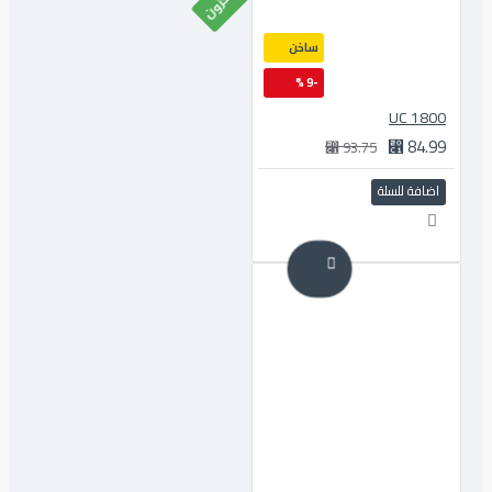
ساخن
-9 %
1800 UC
84.99 ⃁
93.75 ⃁
اضافة للسلة