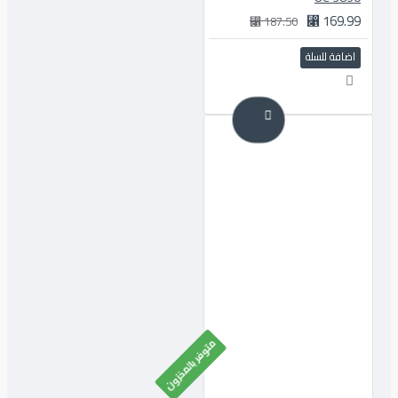
169.99 ⃁
187.50 ⃁
اضافة للسلة
متوفر بالمخزون