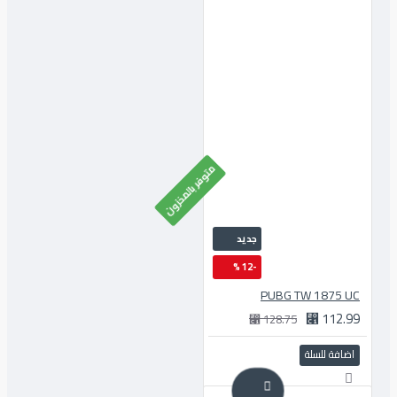
متوفر بالمخزون
جديد
-12 %
PUBG TW 1875 UC
112.99 ⃁
128.75 ⃁
اضافة للسلة