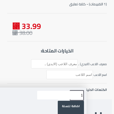
-
كتابة تعليق
33.99 ⃁
38.00 ⃁
الخيارات المتاحة:
ف اللاعب (الايدي) ـ
 اللاعب
لمات الدليليلة :
ببجي موبايل
شدات ببجي
استرداد
اضافة للسلة