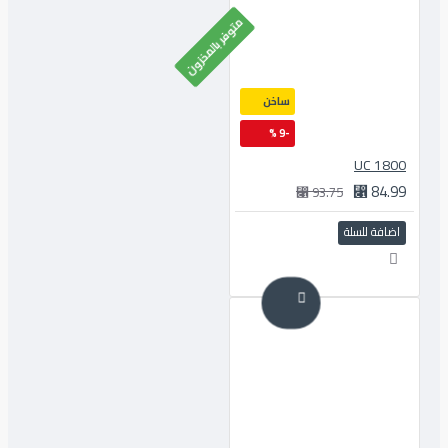
متوفر بالمخزون
ساخن
-9 %
1800 UC
84.99 ⃁
93.75 ⃁
اضافة للسلة