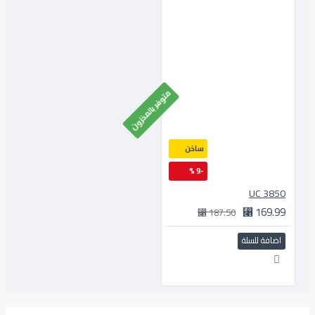
متوفر بالمخزون
ساخن
-9 %
3850 UC
169.99 ⃁
187.50 ⃁
اضافة للسلة