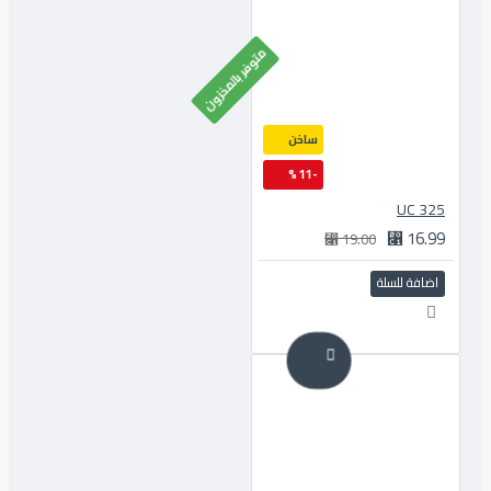
متوفر بالمخزون
ساخن
-11 %
325 UC
16.99 ⃁
19.00 ⃁
اضافة للسلة