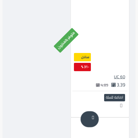
متوفر بالمخزون
ساخن
-31 %
60 UC
3.39 ⃁
4.89 ⃁
اضافة للسلة