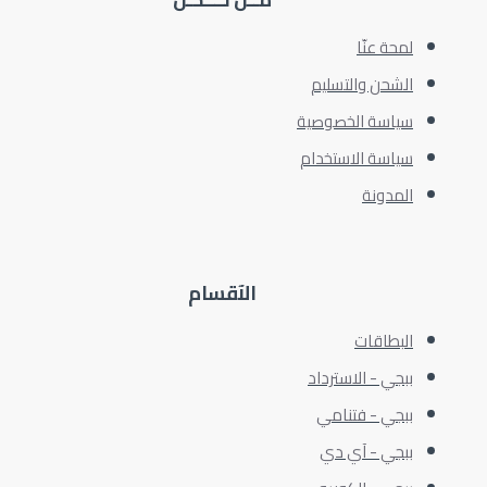
لمحة عنّا
الشحن والتسليم
سياسة الخصوصية
سياسة الاستخدام
المدونة
الآقسام
البطاقات
ببجي - الاسترداد
ببجي - فتنامي
ببجي - آي دي