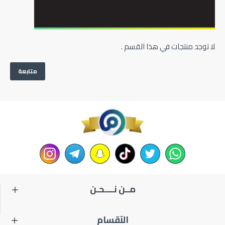
لا توجد منتجات في هذا القسم .
متابعة
مــن نــــحـن
الآقسام