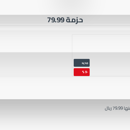
حزمة 79.99
جديد
-9 %