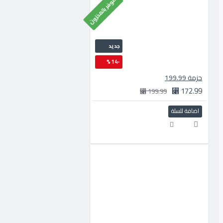
متوفر بالمخزون
جديد
-14 %
حزمة 199.99
172.99 ⃁
199.99 ⃁
اضافة للسلة