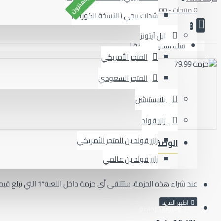
0 منتجات - 0.00 ⃁
شدات ببجي ( النسخة الكورية )
0
ابل آيتونز
سلة الشراء فارغة !
المتجر الأمريكي
المتجر السعودي
بلايستيشن
رازر قولد
رازر قولد بن المتجر الأمريكي
الوصف
المراجعات
رازر قولد بن عالمي
عند شراء هذه الحزمة، ستتلقى أي حزمة داخل اللعبة*1 التي تبلغ قيمتها 79.99 ريال
طريقة شحن الكود ( ببجي )
العروض الخاصة