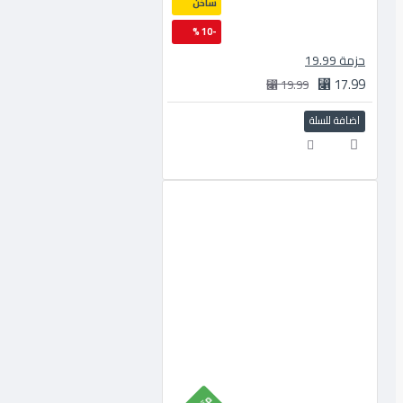
ساخن
-10 %
حزمة 19.99
17.99 ⃁
19.99 ⃁
اضافة للسلة