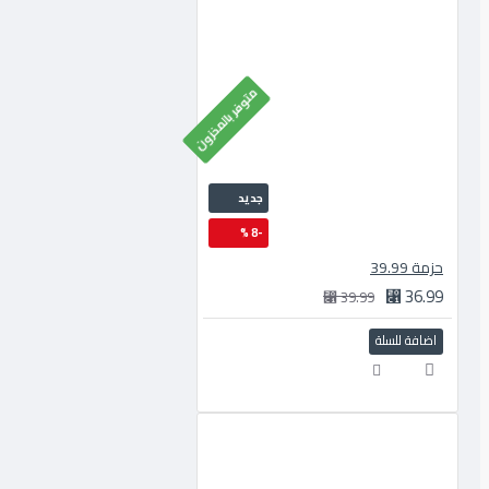
متوفر بالمخزون
جديد
-8 %
حزمة 39.99
36.99 ⃁
39.99 ⃁
اضافة للسلة