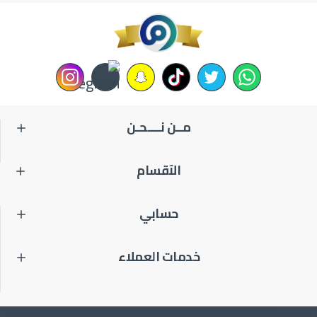
مــن نــــحـن
الآقسام
حسابي
خدمات العملاء