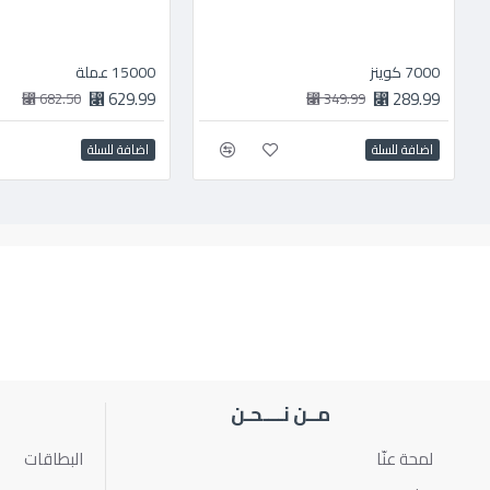
7000 كوينز
15000 عملة
629.99 ⃁
289.99 ⃁
682.50 ⃁
349.99 ⃁
اضافة للسلة
اضافة للسلة
مــن نــــحـن
لمحة عنّا
البطاقات