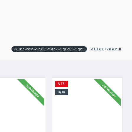
الكلمات الدليليلة :
تكتوك-تيك توك-tiktok-تيكتوك-coin-عملات
-17 %
متوفر بالمخزون
متوفر بالمخزون
جديد