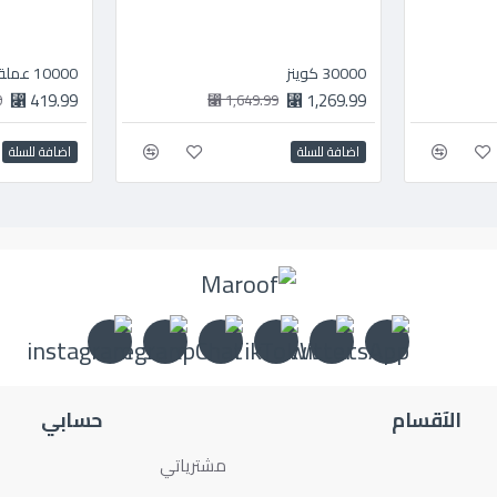
30000 كوينز
10000 عملة
419.99 ⃁
1,269.99 ⃁
⃁
1,649.99 ⃁
اضافة للسلة
اضافة للسلة
الآقسام
حسابي
مشترياتي