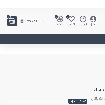
0
0
0
0 منتجات - 0.00 ⃁
دخول
التسجيل
الأمنيات
المقارنة
 حسابك
 القوانين