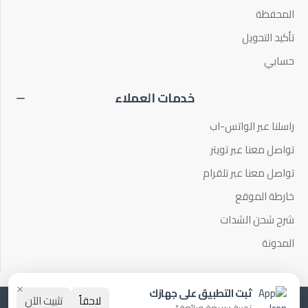
المحفظة
تأكيد التحويل
حسابي
خدمات العملاء
راسلنا عبر الواتس-اب
تواصل معنا عبر تويتر
تواصل معنا عبر تلقرام
خارطة الموقع
شرح شحن الشدات
المدونة
×
ثبت التطبيق على جهازك
لاحقاً
تثبيت الآن
الحقوق لـ برو كارت© 2021 بـ♥️ من ESHOPS
تجربة سريعة ورائعة ".