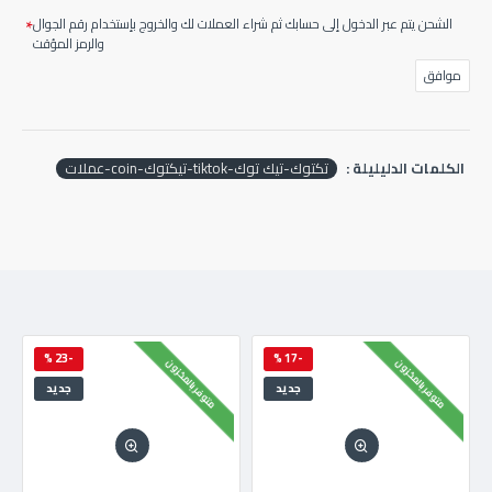
الشحن يتم عبر الدخول إلى حسابك ثم شراء العملات لك والخروج بإستخدام رقم الجوال
والرمز المؤقت
موافق
الكلمات الدليليلة :
تكتوك-تيك توك-tiktok-تيكتوك-coin-عملات
-23 %
-17 %
متوفر بالمخزون
متوفر بالمخزون
جديد
جديد