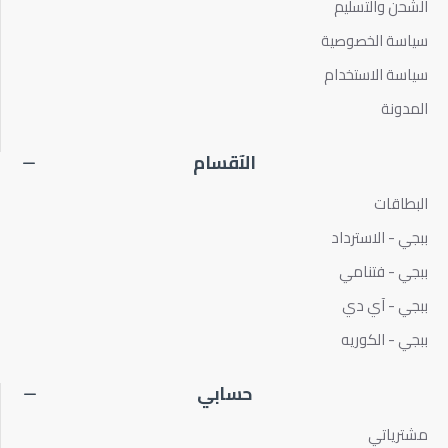
الشحن والتسليم
سياسة الخصوصية
سياسة الاستخدام
المدونة
الآقسام
البطاقات
ببجي - الاسترداد
ببجي - فتنامي
ببجي - آي دي
ببجي - الكوريه
حسابي
مشترياتي